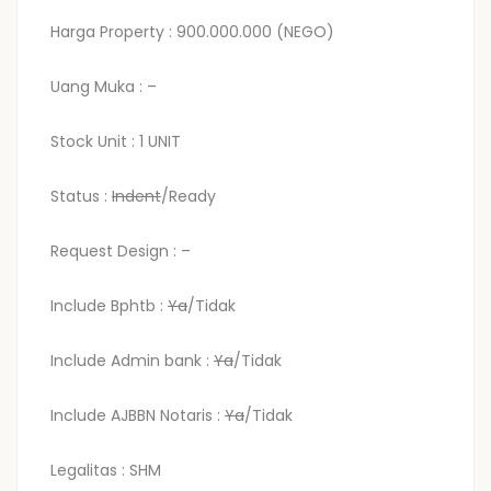
Harga Property : 900.000.000 (NEGO)
Uang Muka : –
Stock Unit : 1 UNIT
Status :
Indent
/Ready
Request Design : –
Include Bphtb :
Ya
/Tidak
Include Admin bank :
Ya
/Tidak
Include AJBBN Notaris :
Ya
/Tidak
Legalitas : SHM