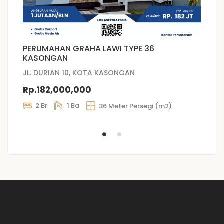
PERUMAHAN GRAHA LAWI TYPE 36
P
KASONGAN
JL
JL. DURIAN 10, KOTA KASONGAN
R
Rp.182,000,000
2 Br
1 Ba
36 Meter Persegi (m2)