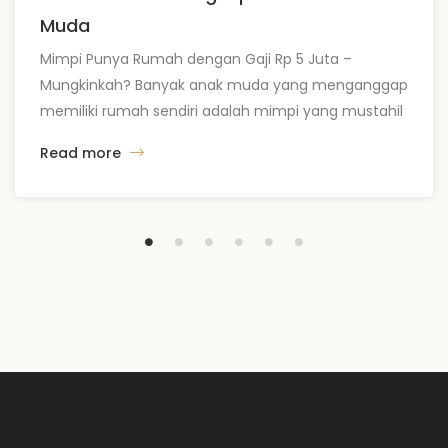
Muda
Mimpi Punya Rumah dengan Gaji Rp 5 Juta –
Mungkinkah? Banyak anak muda yang menganggap
memiliki rumah sendiri adalah mimpi yang mustahil
diraih, terutama dengan gaji Rp 5 juta per bulan.
Read more
Faktanya, di tahun 2025, dengan perencanaan yang
matang dan eksekusi yang disiplin, mimpi ini bisa
menjadi kenyataan. Kunci utamanya bukan terletak
pada besarnya penghasilan, […]