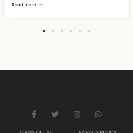
Read more
Faktanya, di tahun 2025, dengan perencanaan yang
matang dan eksekusi yang disiplin, mimpi ini bisa
menjadi kenyataan. Kunci utamanya bukan terletak
pada besarnya penghasilan, […]
TERMS OF USE
PRIVACY POLICY