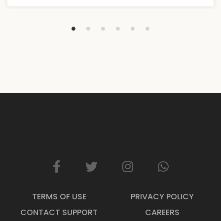
matang dan eksekusi yang disiplin, mimpi ini bisa
menjadi kenyataan. Kunci utamanya bukan terletak
pada besarnya penghasilan, […]
TERMS OF USE
PRIVACY POLICY
CONTACT SUPPORT
CAREERS