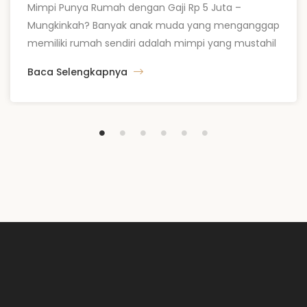
Mimpi Punya Rumah dengan Gaji Rp 5 Juta –
Mungkinkah? Banyak anak muda yang menganggap
memiliki rumah sendiri adalah mimpi yang mustahil
diraih, terutama dengan gaji Rp 5 juta per bulan.
Baca Selengkapnya
Faktanya, di tahun 2025, dengan perencanaan yang
matang dan eksekusi yang disiplin, mimpi ini bisa
menjadi kenyataan. Kunci utamanya bukan terletak
pada besarnya penghasilan, […]