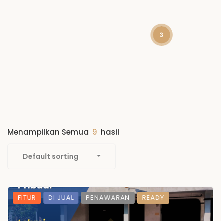
3
Menampilkan Semua
9
hasil
Default sorting
FITUR
DI JUAL
PENAWARAN
READY