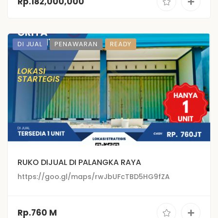
Rp.182,000,000
DI JUAL
PENAWARAN
READY
RUKO DIJUAL DI PALANGKA RAYA
https://goo.gl/maps/rwJbUFcTBD5HG9fZA
Rp.760 M