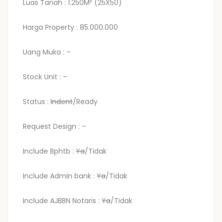
Luas Tanah : 1.250M² (25X50)
Harga Property : 85.000.000
Uang Muka : –
Stock Unit : –
Status :
Indent
/Ready
Request Design : –
Include Bphtb :
Ya
/Tidak
Include Admin bank :
Ya
/Tidak
Include AJBBN Notaris :
Ya
/Tidak