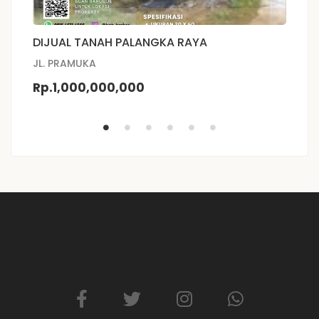
DIJUAL TANAH PALANGKA RAYA
T
P
JL. PRAMUKA
Rp.1,000,000,000
R