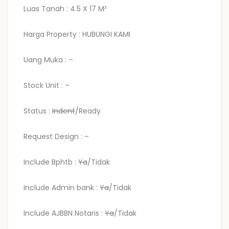
Luas Tanah : 4.5 X 17 M²
Harga Property : HUBUNGI KAMI
Uang Muka : –
Stock Unit : –
Status :
Indent
/Ready
Request Design : –
Include Bphtb :
Ya
/Tidak
Include Admin bank :
Ya
/Tidak
Include AJBBN Notaris :
Ya
/Tidak