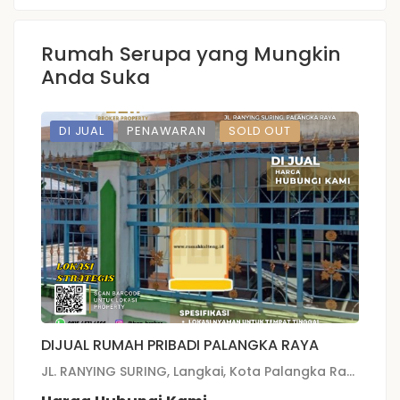
Rumah Serupa yang Mungkin
Anda Suka
DI JUAL
PENAWARAN
SOLD OUT
DIJUAL RUMAH PRIBADI PALANGKA RAYA
P
P
JL. RANYING SURING, Langkai, Kota Palangka Raya, Kalimantan Tengah
JL