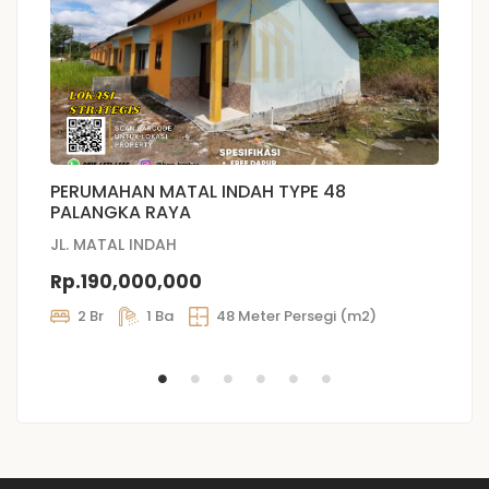
PERUMAHAN MATAL INDAH TYPE 48
P
PALANGKA RAYA
5
JL. MATAL INDAH
Rp.190,000,000
R
2 Br
1 Ba
48 Meter Persegi (m2)