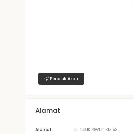
Penujuk Arah
Alamat
Alamat
JL. TJILIK RIWUT KM 53