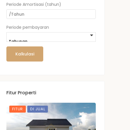
Periode Amortisasi (tahun)
Periode pembayaran
Fitur Properti
FITUR
DI JUAL
FITUR
DI J