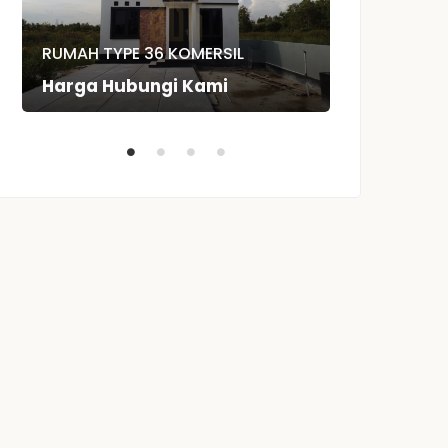
RUMAH TYPE 36 KOMERSIL
RUMAH TYPE
Harga Hubungi Kami
Rp.260,00