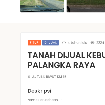
FITUR
DI JUAL
4 tahun lalu
2224
TANAH DIJUAL KEB
PALANGKA RAYA
JL. TJILIK RIWUT KM 53
Deskripsi
Nama Perusahaan : –