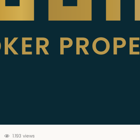
1.193
views