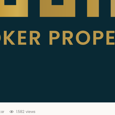
ar
1.582
views