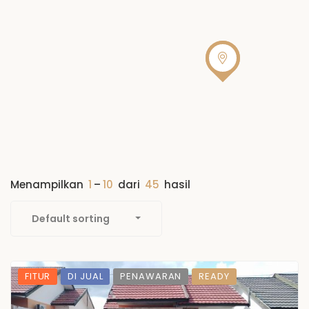
Menampilkan
1
–
10
dari
45
hasil
Default sorting
FITUR
DI JUAL
PENAWARAN
READY