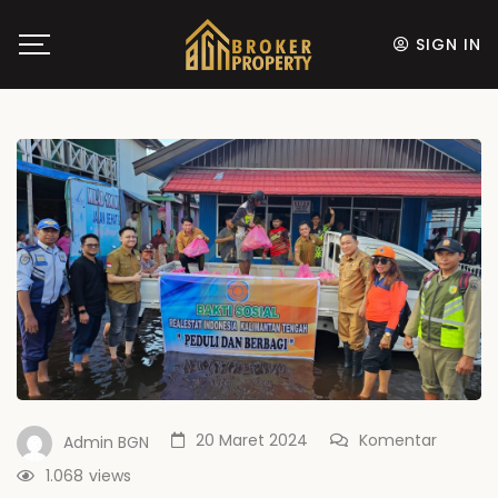
SIGN IN
20 Maret 2024
Komentar
Admin BGN
1.068
views